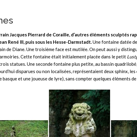
ines
Lorrain Jacques Pierrard de Coraille, d’autres éléments sculptés r
ean René III, puis sous les Hesse-Darmstadt.
Une fontaine datée de
 bain de Diane. Une troisième face est mutilée. On peut aussi y disti
oiries. Cette fontaine était initialement placée dans le petit
Lust
trois statues. Une seconde fontaine plus petite, au bassin quadrilobé,
urd’hui disparues ou non localisées, représentaient deux sphinx, les
de basque et une joueuse de lyre), sans compter quelques éléments de