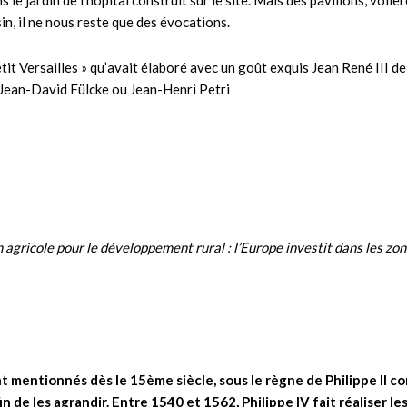
 jardin de l’hôpital construit sur le site. Mais des pavillons, volièr
in, il ne nous reste que des évocations.
Petit Versailles » qu’avait élaboré avec un goût exquis Jean René III
Jean-David Fülcke ou Jean-Henri Petri
agricole pour le développement rural : l’Europe investit dans les zon
nt mentionnés dès le 15ème siècle, sous le règne de Philippe II 
n de les agrandir. Entre 1540 et 1562, Philippe IV fait réaliser 