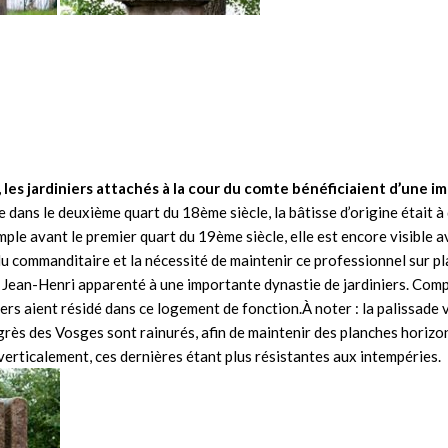
il, les jardiniers attachés à la cour du comte bénéficiaient d’un
 dans le deuxième quart du 18ème siècle, la bâtisse d’origine était à 
ple avant le premier quart du 19ème siècle, elle est encore visible a
 du commanditaire et la nécessité de maintenir ce professionnel sur p
Jean-Henri apparenté à une importante dynastie de jardiniers. Compt
niers aient résidé dans ce logement de fonction.À noter : la palissade 
rès des Vosges sont rainurés, afin de maintenir des planches horizo
verticalement, ces dernières étant plus résistantes aux intempéries.