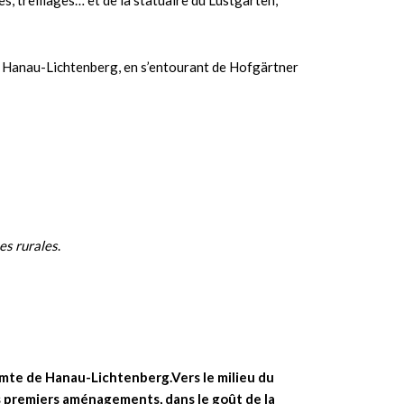
es, treillages… et de la statuaire du Lustgarten,
 de Hanau-Lichtenberg, en s’entourant de Hofgärtner
es rurales
.
comte de Hanau-Lichtenberg.
Vers le milieu du
les premiers aménagements, dans le goût de la