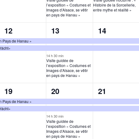
l’exposition « Costumes et
Histoire de la Sorcellerie,
Images d’Alsace, se vêtir
entre mythe et réalité »
en pays de Hanau »
2
3
2
12
13
14
,
évènements,
évènements,
évènements
 en Pays de Hanau »
Tràcht»
14 h 30 min
Visite guidée de
l’exposition « Costumes et
Images d’Alsace, se vêtir
en pays de Hanau »
2
3
2
19
20
21
,
évènements,
évènements,
évènements
 en Pays de Hanau »
Tràcht»
14 h 30 min
Visite guidée de
l’exposition « Costumes et
Images d’Alsace, se vêtir
en pays de Hanau »