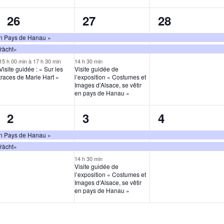
3
3
2
26
27
28
,
évènements,
évènements,
évènements
 en Pays de Hanau »
Tràcht»
15 h 00 min
à
17 h 30 min
14 h 30 min
Visite guidée : « Sur les
Visite guidée de
traces de Marie Hart »
l’exposition « Costumes et
Images d’Alsace, se vêtir
en pays de Hanau »
2
3
2
2
3
4
,
évènements,
évènements,
évènements
 en Pays de Hanau »
Tràcht»
14 h 30 min
Visite guidée de
l’exposition « Costumes et
Images d’Alsace, se vêtir
en pays de Hanau »