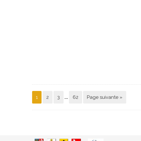
…
1
2
3
62
Page suivante »