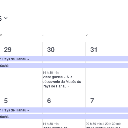
6
M
J
V
2
3
2
29
30
31
,
évènements,
évènements,
évènements
 en Pays de Hanau »
Tràcht»
14 h 30 min
Visite guidée « À la
découverte du Musée du
Pays de Hanau »
2
3
3
5
6
7
,
évènements,
évènements,
évènements
 en Pays de Hanau »
Tràcht»
14 h 30 min
20 h 30 min
à
22 h 30 min
Visite guidée de
Visite guidée nocturne : «