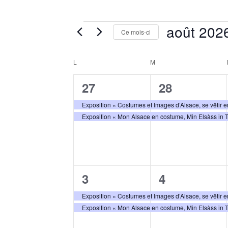
août 202
Ce mois-ci
Sélectionnez
une
Calendrier
L
M
date.
de
2
2
27
28
Évènements
évènements,
évènements
Exposition « Costumes et Images d’Alsace, se vêtir
Exposition « Mon Alsace en costume, Min Elsàss in 
2
2
3
4
évènements,
évènements
Exposition « Costumes et Images d’Alsace, se vêtir
Exposition « Mon Alsace en costume, Min Elsàss in 