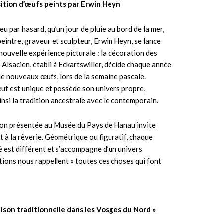
ition d’œufs peints par Erwin Heyn
eu par hasard, qu’un jour de pluie au bord de la mer,
-peintre, graveur et sculpteur, Erwin Heyn, se lance
nouvelle expérience picturale : la décoration des
 Alsacien, établi à Eckartswiller, décide chaque année
de nouveaux œufs, lors de la semaine pascale.
f est unique et possède son univers propre,
insi la tradition ancestrale avec le contemporain.
ion présentée au Musée du Pays de Hanau invite
t à la rêverie. Géométrique ou figuratif, chaque
é est différent et s’accompagne d’un univers
éations nous rappellent « toutes ces choses qui font
maison traditionnelle dans les Vosges du Nord »