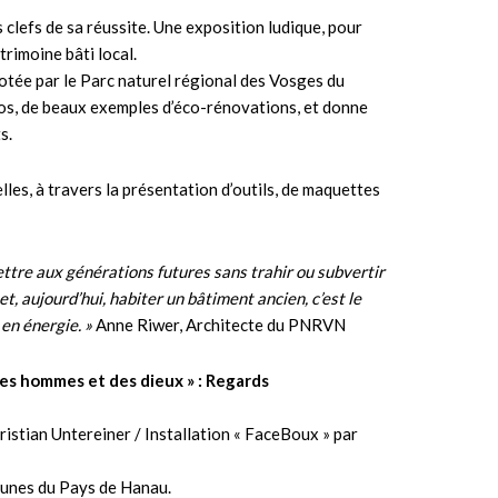
 clefs de sa réussite. Une exposition ludique, pour
trimoine bâti local.
lotée par le Parc naturel régional des Vosges du
éos, de beaux exemples d’éco-rénovations, et donne
s.
les, à travers la présentation d’outils, de maquettes
ettre aux générations futures sans trahir ou subvertir
 et, aujourd’hui, habiter un bâtiment ancien, c’est le
 en énergie. »
Anne Riwer, Architecte du PNRVN
des hommes et des dieux » : Regards
istian Untereiner / Installation « FaceBoux » par
unes du Pays de Hanau.