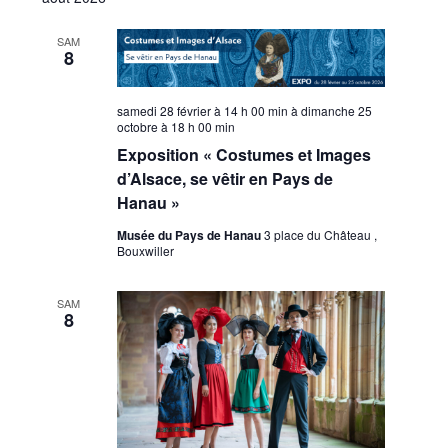
vues
une
consu
date.
Évèn
SAM
8
samedi 28 février à 14 h 00 min
à
dimanche 25
octobre à 18 h 00 min
Exposition « Costumes et Images
d’Alsace, se vêtir en Pays de
Hanau »
Musée du Pays de Hanau
3 place du Château ,
Bouxwiller
SAM
8