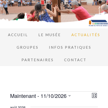
ACCUEIL
LE MUSÉE
ACTUALITÉS
GROUPES
INFOS PRATIQUES
PARTENAIRES
CONTACT
Navi
Maintenant
 - 
11/10/2026
Navi
LISTE
de
Sélectionnez
par
août 2026