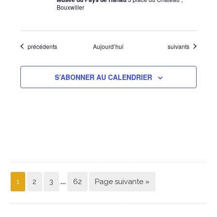
Bouxwiller
Évènements
Évènements
précédents
Aujourd’hui
suivants
S’ABONNER AU CALENDRIER
…
1
2
3
62
Page suivante »