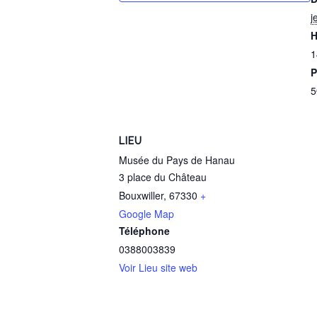
j
H
1
P
5
LIEU
Musée du Pays de Hanau
3 place du Château
Bouxwiller
,
67330
+
Google Map
Téléphone
0388003839
Voir Lieu site web