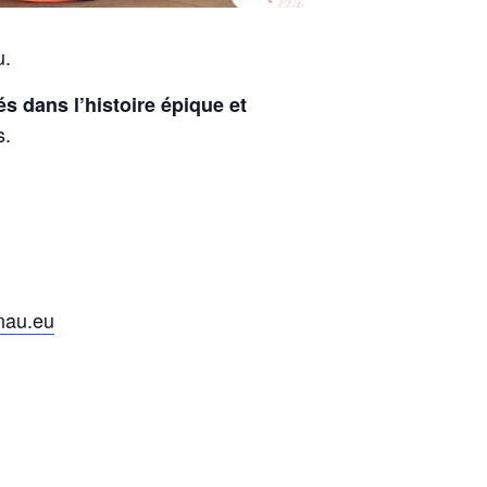
u.
s dans l’histoire épique et
s.
nau.eu