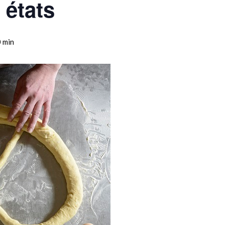
 états
0 min