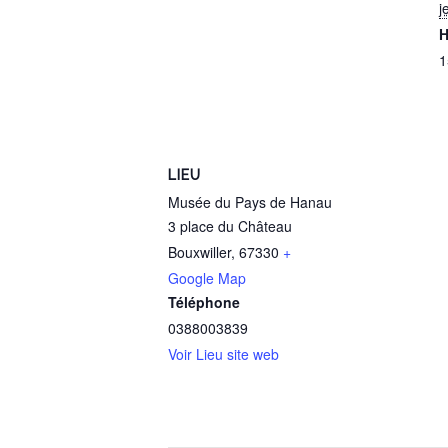
j
H
1
LIEU
Musée du Pays de Hanau
3 place du Château
Bouxwiller
,
67330
+
Google Map
Téléphone
0388003839
Voir Lieu site web