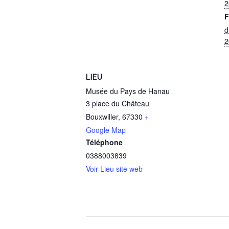
2
F
d
2
LIEU
Musée du Pays de Hanau
3 place du Château
Bouxwiller
,
67330
+
Google Map
Téléphone
0388003839
Voir Lieu site web