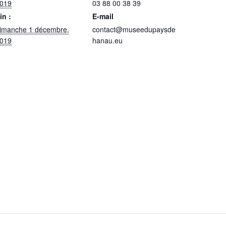
019
03 88 00 38 39
in :
E-mail
imanche 1 décembre,
contact@museedupaysde
019
hanau.eu