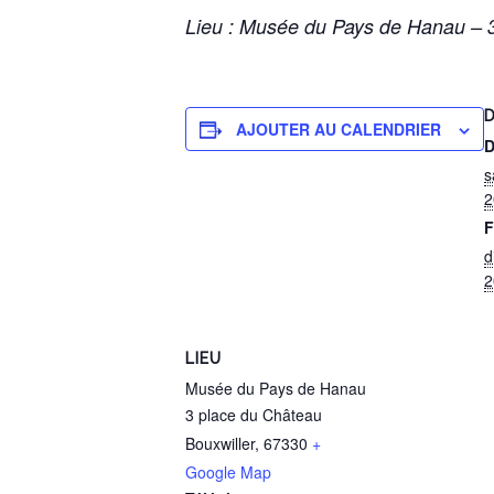
Lieu : Musée du Pays de Hanau – 
D
AJOUTER AU CALENDRIER
D
s
2
F
d
2
LIEU
Musée du Pays de Hanau
3 place du Château
Bouxwiller
,
67330
+
Google Map