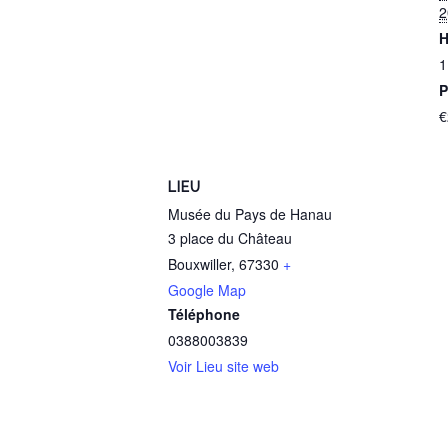
2
H
1
P
€
LIEU
Musée du Pays de Hanau
3 place du Château
Bouxwiller
,
67330
+
Google Map
Téléphone
0388003839
Voir Lieu site web