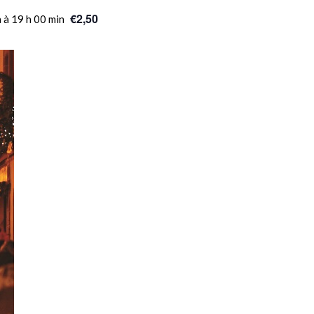
€2,50
n
à
19 h 00 min