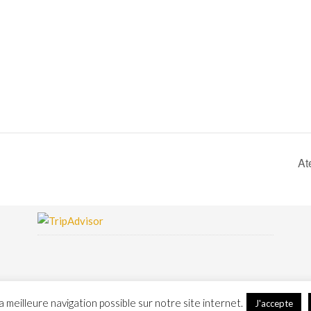
At
a meilleure navigation possible sur notre site internet.
J'accepte
yright © 2026 - Musée du Pays de Hanau - Conception
Erwann FEST
-
Mentions légales & crédits p