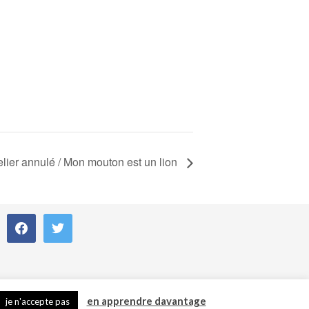
elier annulé / Mon mouton est un lion
en apprendre davantage
je n'accepte pas
hotos