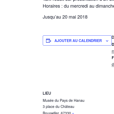
Horaires : du mercredi au dimanche
Jusqu’au 20 mai 2018
D
AJOUTER AU CALENDRIER
D
m
F
d
LIEU
Musée du Pays de Hanau
3 place du Château
Bouxwiller
,
67330
+