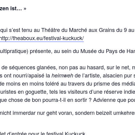
nzen ist… »
qui s’est tenu au Théâtre du Marché aux Grains du 9 au 
http://theaboux.eu/festival-kuckuck/
ltipratique) présente, au sein du Musée du Pays de Hana
e de séquences glanées, non pas au hasard, sur le net, m
 ont nourri/apaisé la
de l’artiste, alsacien pu
heimweh
e moins en moins toléré au travers du prisme des médi
ouristes en goguette, tels les visiteurs d’une réserve ind
e chose de bon pourra-t-il en sortir ? Advienne que po
nicht immerdar nur geht voran, sondern beizeit umkehren
llet d’entrée pour le festival Kuckuck