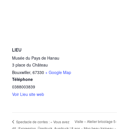
LIEU
Musée du Pays de Hanau
3 place du Château
Bouxwiller
,
67330
+ Google Map
Téléphone
0388003839
Voir Lieu site web
Visite – Atelier bricolage 5-
Spectacle de contes : « Vous avez
dit : Expression, Üssdruck, Ausdruck !
8 ans « Mon beau traîneau »