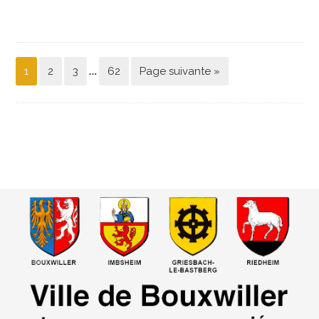
…
1
2
3
62
Page suivante »