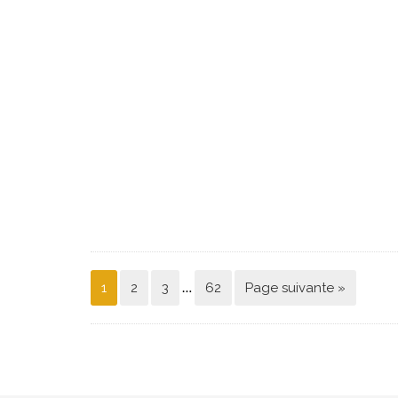
…
1
2
3
62
Page suivante »