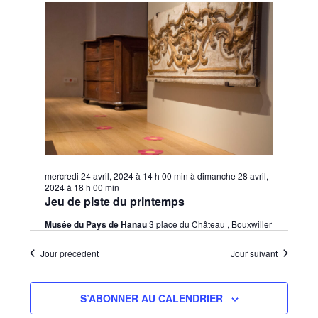
vues
une
consu
date.
Évèn
mercredi 24 avril, 2024 à 14 h 00 min
à
dimanche 28 avril,
2024 à 18 h 00 min
Jeu de piste du printemps
Musée du Pays de Hanau
3 place du Château , Bouxwiller
Jour précédent
Jour suivant
S’ABONNER AU CALENDRIER