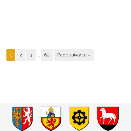
…
1
2
3
62
Page suivante »