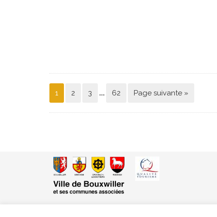
…
1
2
3
62
Page suivante »