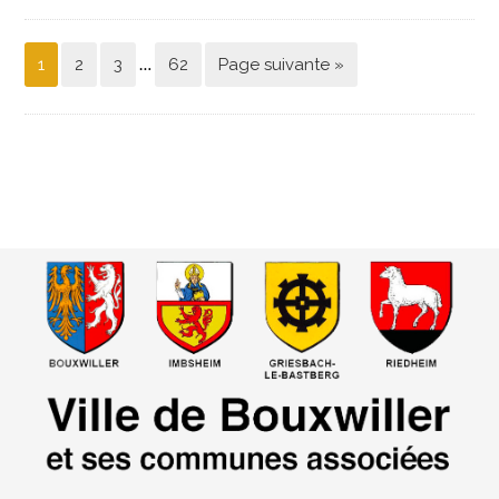
…
1
2
3
62
Page suivante »