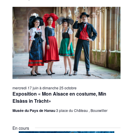
vues
une
consu
date.
Évèn
mercredi 17 juin
à
dimanche 25 octobre
Exposition « Mon Alsace en costume, Min
Elsàss in Tràcht»
Musée du Pays de Hanau
3 place du Château , Bouxwiller
En cours