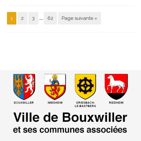
…
1
2
3
62
Page suivante »