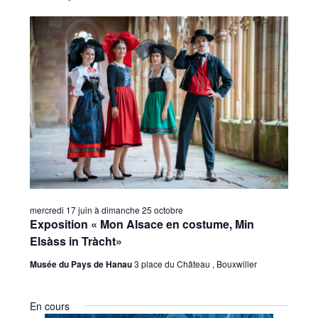
vues
une
consu
date.
Évèn
mercredi 17 juin
à
dimanche 25 octobre
Exposition « Mon Alsace en costume, Min
Elsàss in Tràcht»
Musée du Pays de Hanau
3 place du Château , Bouxwiller
En cours