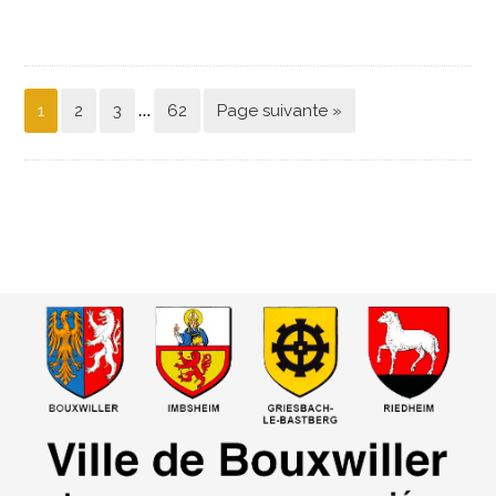
…
1
2
3
62
Page suivante »