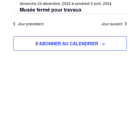
vues
une
dimanche 24 décembre, 2023
à
vendredi 5 avril, 2024
consu
date.
Évèn
Musée fermé pour travaux
Jour précédent
Jour suivant
S’ABONNER AU CALENDRIER