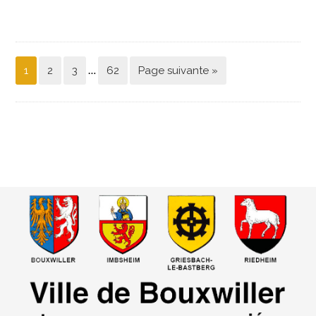
…
1
2
3
62
Page suivante »