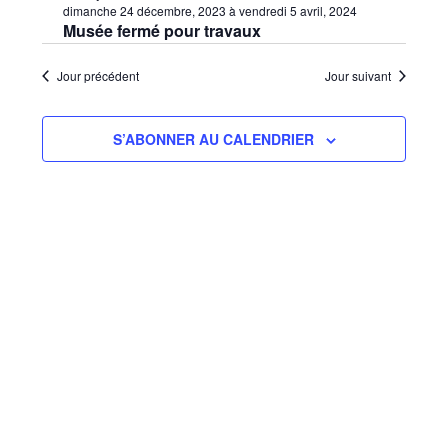
vues
une
dimanche 24 décembre, 2023
à
vendredi 5 avril, 2024
consu
date.
Évèn
Musée fermé pour travaux
Jour précédent
Jour suivant
S’ABONNER AU CALENDRIER