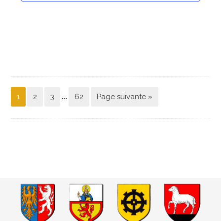
…
1
2
3
62
Page suivante »