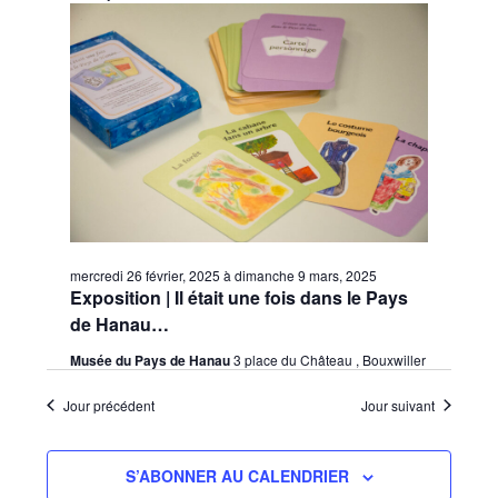
vues
une
consu
date.
Évèn
mercredi 26 février, 2025
à
dimanche 9 mars, 2025
Exposition | Il était une fois dans le Pays
de Hanau…
Musée du Pays de Hanau
3 place du Château , Bouxwiller
Jour précédent
Jour suivant
S’ABONNER AU CALENDRIER