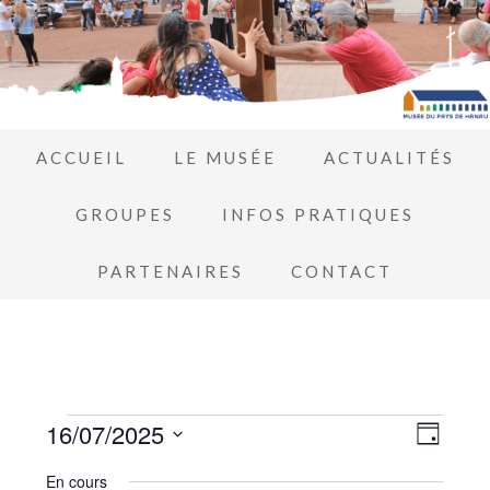
ACCUEIL
LE MUSÉE
ACTUALITÉS
GROUPES
INFOS PRATIQUES
PARTENAIRES
CONTACT
Navi
16/07/2025
Navi
JOUR
de
Sélectionnez
par
En cours