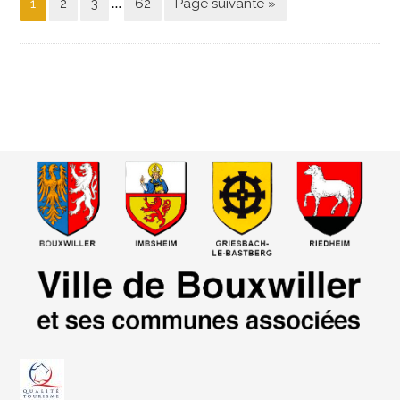
…
1
2
3
62
Page suivante »