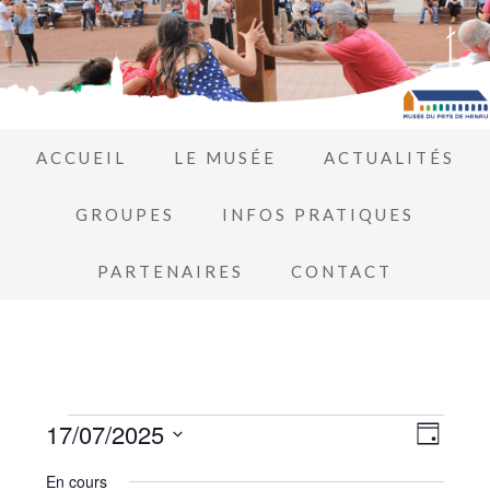
ACCUEIL
LE MUSÉE
ACTUALITÉS
GROUPES
INFOS PRATIQUES
PARTENAIRES
CONTACT
Navi
17/07/2025
Navi
JOUR
de
Sélectionnez
par
En cours