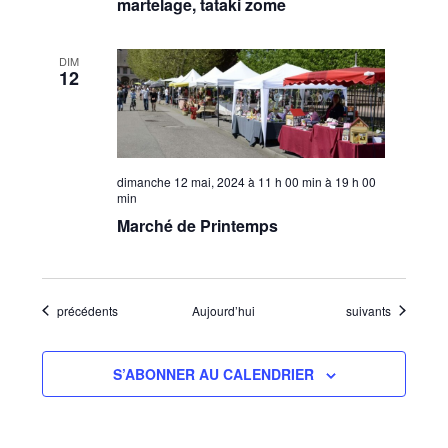
martelage, tataki zome
DIM
12
dimanche 12 mai, 2024 à 11 h 00 min
à
19 h 00
min
Marché de Printemps
Évènements
Évènements
précédents
Aujourd’hui
suivants
S’ABONNER AU CALENDRIER