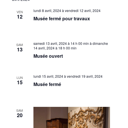
vues
une
consu
date.
Évèn
lundi 8 avril, 2024
à
vendredi 12 avril, 2024
VEN
12
Musée fermé pour travaux
samedi 13 avril, 2024 à 14 h 00 min
à
dimanche
SAM
14 avril, 2024 à 18 h 00 min
13
Musée ouvert
lundi 15 avril, 2024
à
vendredi 19 avril, 2024
LUN
15
Musée fermé
SAM
20