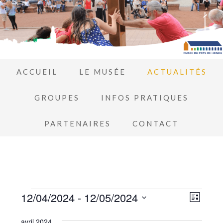
ACCUEIL
LE MUSÉE
ACTUALITÉS
GROUPES
INFOS PRATIQUES
PARTENAIRES
CONTACT
Navi
12/04/2024
 - 
12/05/2024
Navi
LISTE
de
Sélectionnez
par
avril 2024