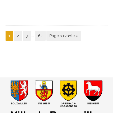
…
1
2
3
62
Page suivante »