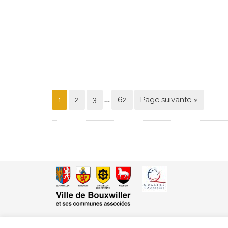
…
1
2
3
62
Page suivante »