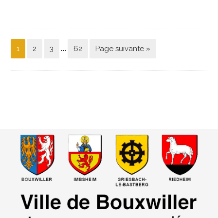
…
1
2
3
62
Page suivante »