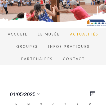
ACCUEIL
LE MUSÉE
ACTUALITÉS
GROUPES
INFOS PRATIQUES
PARTENAIRES
CONTACT
Navi
01/05/2025
Navi
MOIS
de
Sélectionnez
par
Calendrier
L
M
M
J
V
S
D