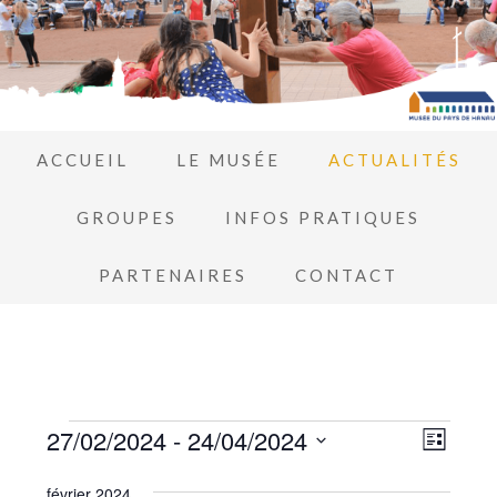
ACCUEIL
LE MUSÉE
ACTUALITÉS
GROUPES
INFOS PRATIQUES
PARTENAIRES
CONTACT
Navi
27/02/2024
 - 
24/04/2024
Navi
LISTE
de
Sélectionnez
par
février 2024