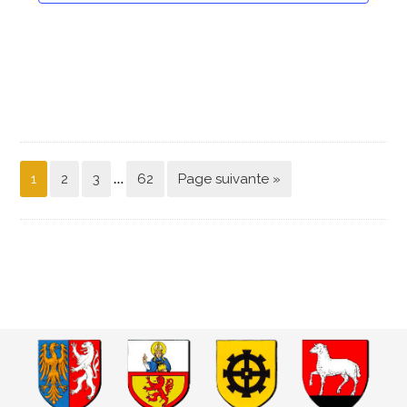
…
1
2
3
62
Page suivante »