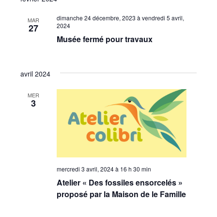
vues
une
consu
date.
Évèn
dimanche 24 décembre, 2023
à
vendredi 5 avril,
MAR
2024
27
Musée fermé pour travaux
avril 2024
MER
3
mercredi 3 avril, 2024 à 16 h 30 min
Atelier « Des fossiles ensorcelés »
proposé par la Maison de le Famille